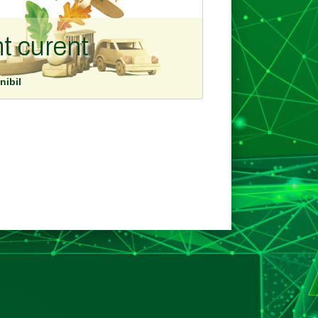
t curent
nibil
rent este disponibil intr-o varietate de
DETALII