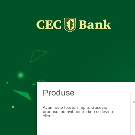
Produse
Acum este foarte simplu. Gaseste
produsul potrivit pentru tine si devino
client.