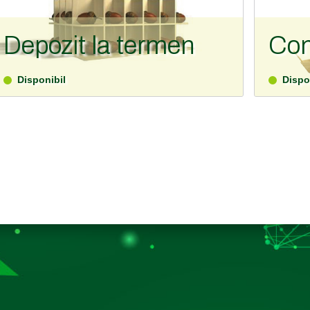
Depozit la termen
Con
Disponibil
Dispo
Solutii de economisire moderne, flexibile, cu
Contul cu
dobanzi avantajoase
valute.
DETALII